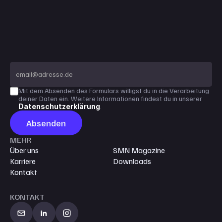
BLEIB
AM
BALL.
Insights,
Trends
&
Projekte
aus
Sport,
Medien
&
Digitalem
direkt
ins
Postfach.
Mit dem Absenden des Formulars willigst du in die Verarbeitung 
deiner Daten ein. Weitere Informationen findest du in unserer 
Datenschutzerklärung
.
Absenden
MEHR
Über uns
SMN Magazine
Karriere
Downloads
Kontakt
KONTAKT